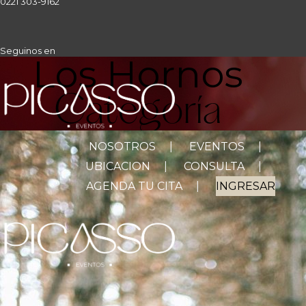
0221 303-9162
Seguinos en
Los Hornos
Categoría
NOSOTROS
EVENTOS
UBICACION
CONSULTA
AGENDA TU CITA
INGRESAR