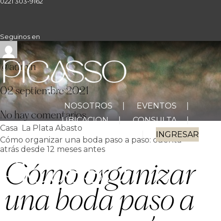
0221 303-9162
Seguinos en
@admin
02 septiembre 2021
NOSOTROS
EVENTOS
No hay comentarios
UBICACION
CONSULTA
Casa
La Plata
Abasto
AGENDA TU CITA
INGRESAR
Cómo organizar una boda paso a paso: cuenta
atrás desde 12 meses antes
Cómo organizar
una boda paso a